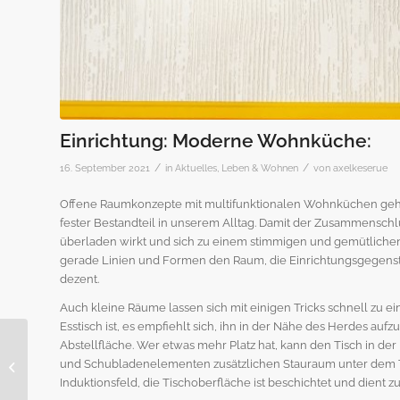
Einrichtung: Moderne Wohnküche:
/
/
16. September 2021
in
Aktuelles
,
Leben & Wohnen
von
axelkeserue
Offene Raumkonzepte mit multifunktionalen Wohnküchen gehö
fester Bestandteil in unserem Alltag. Damit der Zusammens
überladen wirkt und sich zu einem stimmigen und gemütlichen 
gerade Linien und Formen den Raum, die Einrichtungsgegenst
dezent.
Auch kleine Räume lassen sich mit einigen Tricks schnell zu
Esstisch ist, es empfiehlt sich, ihn in der Nähe des Herdes aufz
Abstellfläche. Wer etwas mehr Platz hat, kann den Tisch in der 
Tipps: Leben im
und Schubladenelementen zusätzlichen Stauraum unter dem Tis
Wohnmobil:
Induktionsfeld, die Tischoberfläche ist beschichtet und dient zu