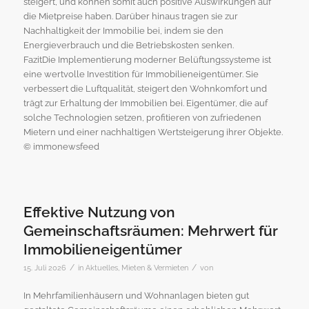
steigert, und können somit auch positive Auswirkungen auf
die Mietpreise haben. Darüber hinaus tragen sie zur
Nachhaltigkeit der Immobilie bei, indem sie den
Energieverbrauch und die Betriebskosten senken.
FazitDie Implementierung moderner Belüftungssysteme ist
eine wertvolle Investition für Immobilieneigentümer. Sie
verbessert die Luftqualität, steigert den Wohnkomfort und
trägt zur Erhaltung der Immobilien bei. Eigentümer, die auf
solche Technologien setzen, profitieren von zufriedenen
Mietern und einer nachhaltigen Wertsteigerung ihrer Objekte.
© immonewsfeed
Effektive Nutzung von
Gemeinschaftsräumen: Mehrwert für
Immobilieneigentümer
/
/
15. Juli 2026
in
Aktuelles
,
Mieten & Vermieten
von
In Mehrfamilienhäusern und Wohnanlagen bieten gut