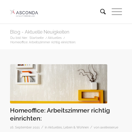
Blog - Aktuelle Neuigkeiten
Du bist hier:
Startseite
/
Aktuelles
/
Homeoffice: Arbeitszimmer richtig einrichten:
Homeoffice: Arbeitszimmer richtig
einrichten:
/
/
16. September 2021
in
Aktuelles
,
Leben & Wohnen
von
axelkeserue