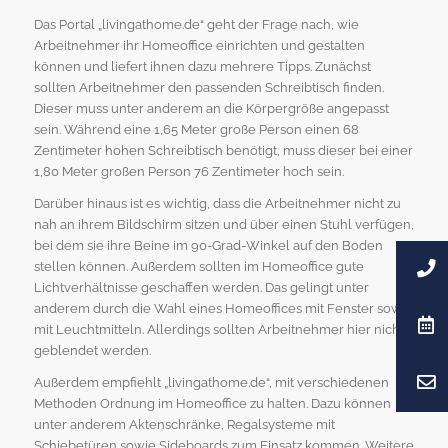
Das Portal „livingathome.de“ geht der Frage nach, wie
Arbeitnehmer ihr Homeoffice einrichten und gestalten
können und liefert ihnen dazu mehrere Tipps. Zunächst
sollten Arbeitnehmer den passenden Schreibtisch finden.
Dieser muss unter anderem an die Körpergröße angepasst
sein. Während eine 1,65 Meter große Person einen 68
Zentimeter hohen Schreibtisch benötigt, muss dieser bei einer
1,80 Meter großen Person 76 Zentimeter hoch sein.
Darüber hinaus ist es wichtig, dass die Arbeitnehmer nicht zu
nah an ihrem Bildschirm sitzen und über einen Stuhl verfügen,
bei dem sie ihre Beine im 90-Grad-Winkel auf den Boden
stellen können. Außerdem sollten im Homeoffice gute
Lichtverhältnisse geschaffen werden. Das gelingt unter
anderem durch die Wahl eines Homeoffices mit Fenster sowie
mit Leuchtmitteln. Allerdings sollten Arbeitnehmer hier nicht
geblendet werden.
Außerdem empfiehlt „livingathome.de“, mit verschiedenen
Methoden Ordnung im Homeoffice zu halten. Dazu können
unter anderem Aktenschränke, Regalsysteme mit
Schiebetüren sowie Sideboards zum Einsatz kommen. Weitere