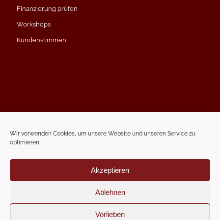
Finanzierung prüfen
Workshops
Kundenstimmen
Impressum
Datenschutzerklärung
Wir verwenden Cookies, um unsere Website und unseren Service zu
optimieren.
Kontakt
Termin vereinbaren
Akzeptieren
Ablehnen
Vorlieben