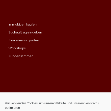
Immobilien kaufen
Suchauftrag eingeben
Finanzierung prüfen
Workshops
Kundenstimmen
Impressum
Datenschutzerklärung
Wir verwenden Cookies, um unsere Website und unseren Service zu
optimieren.
Kontakt