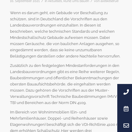
/
/
16. September 2021
in
Aktuelles
,
Rund ums Bauen
von
axelkeserue
Wenn es darum geht, ein Gebäude vor Beschallung zu
schützen, sind in Deutschland die Vorschriften aus den
Landesbauverordnungen einzuhalten. In diesen ist
beschrieben, welche technischen Standards und welchen
Mindestschallschutz Gebäude aufweisen müssen. Dabei
müssen Geräusche, die von baulichen Anlagen ausgehen, so
eingedämmt werden, dass sie keine unzumutbaren
Belästigungen darstellen oder andere Nachteile hervorrufen.
Zusätzlich zu den festgelegten Mindestanforderungen in den
Landesbauverordnungen gibt es eine Reihe weiterer Regeln,
Baubestimmungen und öffentlicher Bekanntmachungen der
obersten Bauaufsichtsbehörde, die eingehalten werden
müssen. Dazu gehören die Vorschriften aus der Muster-
Verwaltungsvorschrift Technische Baubestimmungen (MVV
TB) und Bereichen aus der Norm DIN 4109.
Im Bereich von Wohnimmobilien (Ein- und
Mehrfamilienhäuser, Doppel- und Reihenhäuser sowie
Etagenwohnungen) beschäftigt sich die VDI-Richtlinie 4100 mit
dem erhöhten Schallschutz. Hier werden drei