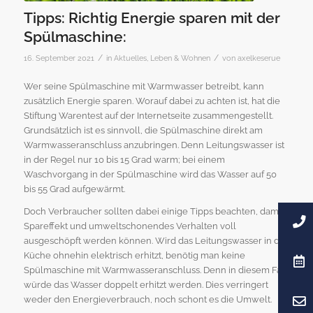
Tipps: Richtig Energie sparen mit der
Spülmaschine:
/
/
16. September 2021
in
Aktuelles
,
Leben & Wohnen
von
axelkeserue
Wer seine Spülmaschine mit Warmwasser betreibt, kann
zusätzlich Energie sparen. Worauf dabei zu achten ist, hat die
Stiftung Warentest auf der Internetseite zusammengestellt.
Grundsätzlich ist es sinnvoll, die Spülmaschine direkt am
Warmwasseranschluss anzubringen. Denn Leitungswasser ist
in der Regel nur 10 bis 15 Grad warm; bei einem
Waschvorgang in der Spülmaschine wird das Wasser auf 50
bis 55 Grad aufgewärmt.
Doch Verbraucher sollten dabei einige Tipps beachten, damit
Spareffekt und umweltschonendes Verhalten voll
ausgeschöpft werden können. Wird das Leitungswasser in der
Küche ohnehin elektrisch erhitzt, benötig man keine
Spülmaschine mit Warmwasseranschluss. Denn in diesem Fall
würde das Wasser doppelt erhitzt werden. Dies verringert
weder den Energieverbrauch, noch schont es die Umwelt.