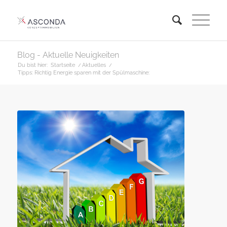
Blog - Aktuelle Neuigkeiten
Du bist hier:
Startseite
/
Aktuelles
/
Tipps: Richtig Energie sparen mit der Spülmaschine: