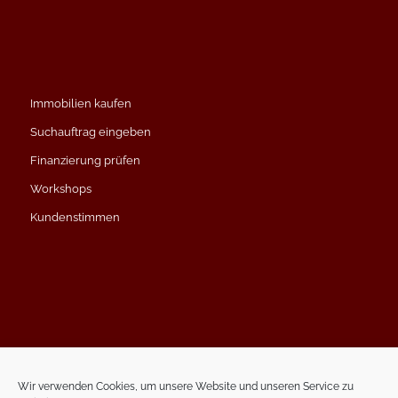
Immobilien kaufen
Suchauftrag eingeben
Finanzierung prüfen
Workshops
Kundenstimmen
Impressum
Datenschutzerklärung
Wir verwenden Cookies, um unsere Website und unseren Service zu