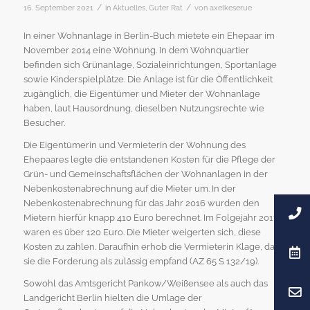
/
/
16. September 2021
in
Aktuelles
,
Guter Rat
von
axelkeserue
In einer Wohnanlage in Berlin-Buch mietete ein Ehepaar im
November 2014 eine Wohnung. In dem Wohnquartier
befinden sich Grünanlage, Sozialeinrichtungen, Sportanlage
sowie Kinderspielplätze. Die Anlage ist für die Öffentlichkeit
zugänglich, die Eigentümer und Mieter der Wohnanlage
haben, laut Hausordnung, dieselben Nutzungsrechte wie
Besucher.
Die Eigentümerin und Vermieterin der Wohnung des
Ehepaares legte die entstandenen Kosten für die Pflege der
Grün- und Gemeinschaftsflächen der Wohnanlagen in der
Nebenkostenabrechnung auf die Mieter um. In der
Nebenkostenabrechnung für das Jahr 2016 wurden den
Mietern hierfür knapp 410 Euro berechnet. Im Folgejahr 2017
waren es über 120 Euro. Die Mieter weigerten sich, diese
Kosten zu zahlen. Daraufhin erhob die Vermieterin Klage, da
sie die Forderung als zulässig empfand (AZ 65 S 132/19).
Sowohl das Amtsgericht Pankow/Weißensee als auch das
Landgericht Berlin hielten die Umlage der