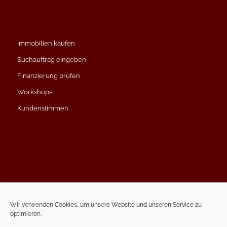
Immobilien kaufen
Suchauftrag eingeben
Finanzierung prüfen
Workshops
Kundenstimmen
Impressum
Datenschutzerklärung
Wir verwenden Cookies, um unsere Website und unseren Service zu
optimieren.
Kontakt