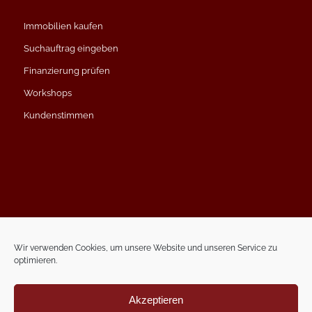
Immobilien kaufen
Suchauftrag eingeben
Finanzierung prüfen
Workshops
Kundenstimmen
Impressum
Datenschutzerklärung
Wir verwenden Cookies, um unsere Website und unseren Service zu
optimieren.
Kontakt
Termin vereinbaren
Akzeptieren