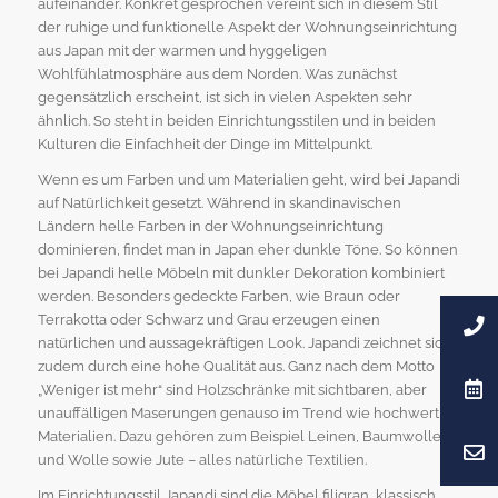
aufeinander. Konkret gesprochen vereint sich in diesem Stil
der ruhige und funktionelle Aspekt der Wohnungseinrichtung
aus Japan mit der warmen und hyggeligen
Wohlfühlatmosphäre aus dem Norden. Was zunächst
gegensätzlich erscheint, ist sich in vielen Aspekten sehr
ähnlich. So steht in beiden Einrichtungsstilen und in beiden
Kulturen die Einfachheit der Dinge im Mittelpunkt.
Wenn es um Farben und um Materialien geht, wird bei Japandi
auf Natürlichkeit gesetzt. Während in skandinavischen
Ländern helle Farben in der Wohnungseinrichtung
dominieren, findet man in Japan eher dunkle Töne. So können
bei Japandi helle Möbeln mit dunkler Dekoration kombiniert
werden. Besonders gedeckte Farben, wie Braun oder
Terrakotta oder Schwarz und Grau erzeugen einen
natürlichen und aussagekräftigen Look. Japandi zeichnet sich
zudem durch eine hohe Qualität aus. Ganz nach dem Motto
„Weniger ist mehr“ sind Holzschränke mit sichtbaren, aber
unauffälligen Maserungen genauso im Trend wie hochwertige
Materialien. Dazu gehören zum Beispiel Leinen, Baumwolle
und Wolle sowie Jute – alles natürliche Textilien.
Im Einrichtungsstil Japandi sind die Möbel filigran, klassisch