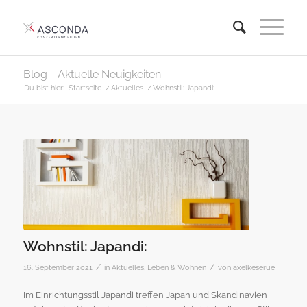
Blog - Aktuelle Neuigkeiten
Du bist hier:
Startseite
/
Aktuelles
/
Wohnstil: Japandi:
Wohnstil: Japandi:
/
/
16. September 2021
in
Aktuelles
,
Leben & Wohnen
von
axelkeserue
Im Einrichtungsstil Japandi treffen Japan und Skandinavien