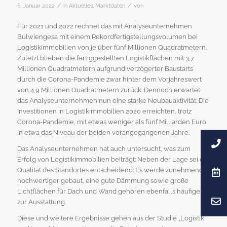
/
/
6. Januar 2022
in
Aktuelles
,
Marktdaten
von
Für 2021 und 2022 rechnet das mit Analyseunternehmen
Bulwiengesa mit einem Rekordfertigstellungsvolumen bei
Logistikimmobilien von je über fünf Millionen Quadratmetern.
Zuletzt blieben die fertiggestellten Logistikflächen mit 3,7
Millionen Quadratmetern aufgrund verzögerter Baustarts
durch die Corona-Pandemie zwar hinter dem Vorjahreswert
von 4,9 Millionen Quadratmetern zurück. Dennoch erwartet
das Analyseunternehmen nun eine starke Neubauaktivität. Die
Investitionen in Logistikimmobilien 2020 erreichten, trotz
Corona-Pandemie, mit etwas weniger als fünf Milliarden Euro
in etwa das Niveau der beiden vorangegangenen Jahre.
Das Analyseunternehmen hat auch untersucht, was zum
Erfolg von Logistikimmobilien beiträgt: Neben der Lage sei die
Qualität des Standortes entscheidend. Es werde zunehmend
hochwertiger gebaut, eine gute Dämmung sowie große
Lichtflächen für Dach und Wand gehören ebenfalls häufiger
zur Ausstattung.
Diese und weitere Ergebnisse gehen aus der Studie „Logistik