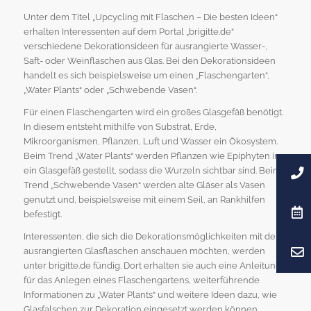
Unter dem Titel „Upcycling mit Flaschen – Die besten Ideen“
erhalten Interessenten auf dem Portal „brigitte.de“
verschiedene Dekorationsideen für ausrangierte Wasser-,
Saft- oder Weinflaschen aus Glas. Bei den Dekorationsideen
handelt es sich beispielsweise um einen „Flaschengarten“,
„Water Plants“ oder „Schwebende Vasen“.
Für einen Flaschengarten wird ein großes Glasgefäß benötigt.
In diesem entsteht mithilfe von Substrat, Erde,
Mikroorganismen, Pflanzen, Luft und Wasser ein Ökosystem.
Beim Trend „Water Plants“ werden Pflanzen wie Epiphyten in
ein Glasgefäß gestellt, sodass die Wurzeln sichtbar sind. Beim
Trend „Schwebende Vasen“ werden alte Gläser als Vasen
genutzt und, beispielsweise mit einem Seil, an Rankhilfen
befestigt.
Interessenten, die sich die Dekorationsmöglichkeiten mit den
ausrangierten Glasflaschen anschauen möchten, werden
unter brigitte.de fündig. Dort erhalten sie auch eine Anleitung
für das Anlegen eines Flaschengartens, weiterführende
Informationen zu „Water Plants“ und weitere Ideen dazu, wie
Glasfalschen zur Dekoration eingesetzt werden können.