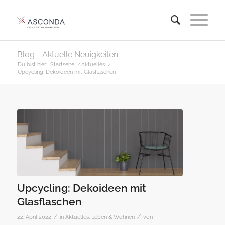
Blog - Aktuelle Neuigkeiten
Du bist hier:
Startseite
/
Aktuelles
/
Upcycling: Dekoideen mit Glasflaschen
Upcycling: Dekoideen mit
Glasflaschen
/
/
22. April 2022
in
Aktuelles
,
Leben & Wohnen
von