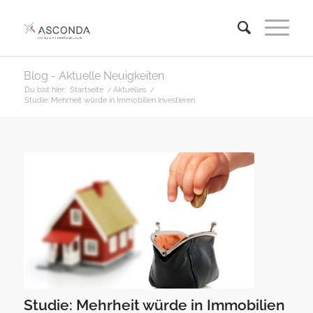
Blog - Aktuelle Neuigkeiten
Du bist hier:
Startseite
/
Aktuelles
/
Studie: Mehrheit würde in Immobilien investieren
Studie: Mehrheit würde in Immobilien