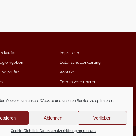
en kaufen
Impressum
rag eingeben
Datenschutzerklärung
ung prüfen
Kontakt
ps
Termin vereinbaren
timmen
en Cookies, um unsere Website und unseren Service zu optimieren.
eptieren
Ablehnen
Vorlieben
Cookie-Richtlinie
Datenschutzerklärung
Impressum
Generated by
Feedzy