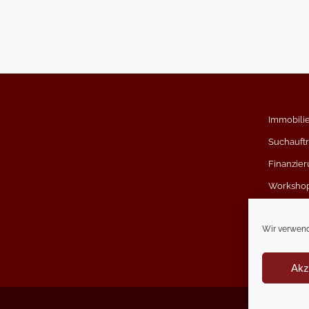
Immobili
Suchauft
Finanzier
Worksho
Kundens
Wir verwend
Akz