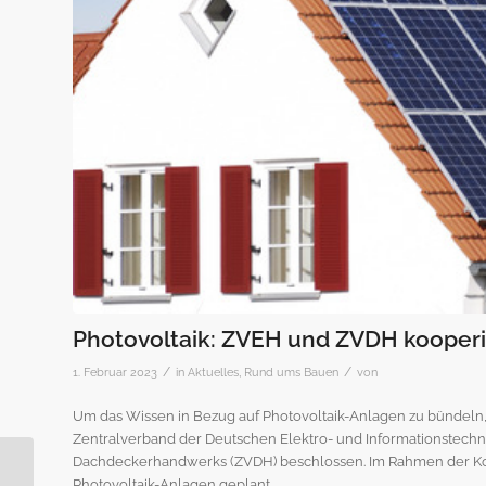
Photovoltaik: ZVEH und ZVDH kooper
/
/
1. Februar 2023
in
Aktuelles
,
Rund ums Bauen
von
Um das Wissen in Bezug auf Photovoltaik-Anlagen zu bündeln
Zentralverband der Deutschen Elektro- und Informationstec
Dachdeckerhandwerks (ZVDH) beschlossen. Im Rahmen der Koo
Urteil: Land Berlin
Photovoltaik-Anlagen geplant.