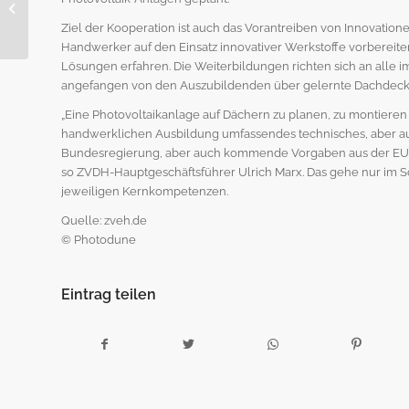
verliert im Hinblick auf
Milieuschutz
Ziel der Kooperation ist auch das Vorantreiben von Innovatio
Handwerker auf den Einsatz innovativer Werkstoffe vorbereit
Lösungen erfahren. Die Weiterbildungen richten sich an alle 
angefangen von den Auszubildenden über gelernte Dachdecke
„Eine Photovoltaikanlage auf Dächern zu planen, zu montieren
handwerklichen Ausbildung umfassendes technisches, aber au
Bundesregierung, aber auch kommende Vorgaben aus der EU um
so ZVDH-Hauptgeschäftsführer Ulrich Marx. Das gehe nur im Sc
jeweiligen Kernkompetenzen.
Quelle: zveh.de
© Photodune
Eintrag teilen