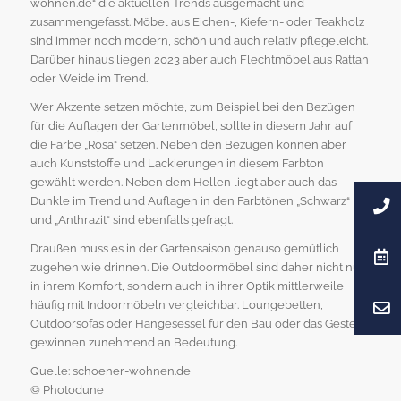
wohnen.de“ die aktuellen Trends ausgemacht und
zusammengefasst. Möbel aus Eichen-, Kiefern- oder Teakholz
sind immer noch modern, schön und auch relativ pflegeleicht.
Darüber hinaus liegen 2023 aber auch Flechtmöbel aus Rattan
oder Weide im Trend.
Wer Akzente setzen möchte, zum Beispiel bei den Bezügen
für die Auflagen der Gartenmöbel, sollte in diesem Jahr auf
die Farbe „Rosa“ setzen. Neben den Bezügen können aber
auch Kunststoffe und Lackierungen in diesem Farbton
gewählt werden. Neben dem Hellen liegt aber auch das
Dunkle im Trend und Auflagen in den Farbtönen „Schwarz“
und „Anthrazit“ sind ebenfalls gefragt.
Draußen muss es in der Gartensaison genauso gemütlich
zugehen wie drinnen. Die Outdoormöbel sind daher nicht nur
in ihrem Komfort, sondern auch in ihrer Optik mittlerweile
häufig mit Indoormöbeln vergleichbar. Loungebetten,
Outdoorsofas oder Hängesessel für den Bau oder das Gestell
gewinnen zunehmend an Bedeutung.
Quelle: schoener-wohnen.de
© Photodune