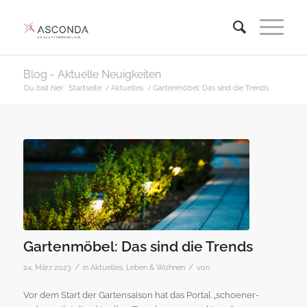
Blog - Aktuelle Neuigkeiten
Du bist hier:
Startseite
/
Aktuelles
/
Gartenmöbel: Das sind die Trends
Gartenmöbel: Das sind die Trends
/
/
24. März 2023
in
Aktuelles
,
Leben & Wohnen
von
Vor dem Start der Gartensaison hat das Portal „schoener-