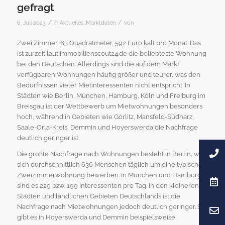
gefragt
/
/
6. Juli 2023
in
Aktuelles
,
Marktdaten
von
Zwei Zimmer, 63 Quadratmeter, 592 Euro kalt pro Monat: Das
ist zurzeit laut immobilienscout24.de die beliebteste Wohnung
bei den Deutschen. Allerdings sind die auf dem Markt
verfügbaren Wohnungen häufig größer und teurer, was den
Bedürfnissen vieler Mietinteressenten nicht entspricht. In
Städten wie Berlin, München, Hamburg, Köln und Freiburg im
Breisgau ist der Wettbewerb um Mietwohnungen besonders
hoch, während in Gebieten wie Görlitz, Mansfeld-Südharz,
Saale-Orla-Kreis, Demmin und Hoyerswerda die Nachfrage
deutlich geringer ist.
Die größte Nachfrage nach Wohnungen besteht in Berlin, wo
sich durchschnittlich 636 Menschen täglich um eine typische
Zweizimmerwohnung bewerben. In München und Hamburg
sind es 229 bzw. 199 Interessenten pro Tag. In den kleineren
Städten und ländlichen Gebieten Deutschlands ist die
Nachfrage nach Mietwohnungen jedoch deutlich geringer. So
gibt es in Hoyerswerda und Demmin beispielsweise