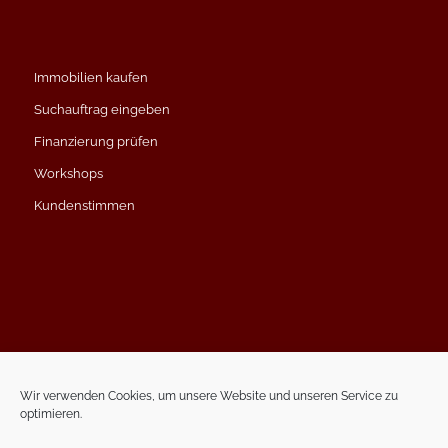
Immobilien kaufen
Suchauftrag eingeben
Finanzierung prüfen
Workshops
Kundenstimmen
Impressum
Datenschutzerklärung
Wir verwenden Cookies, um unsere Website und unseren Service zu
optimieren.
Kontakt