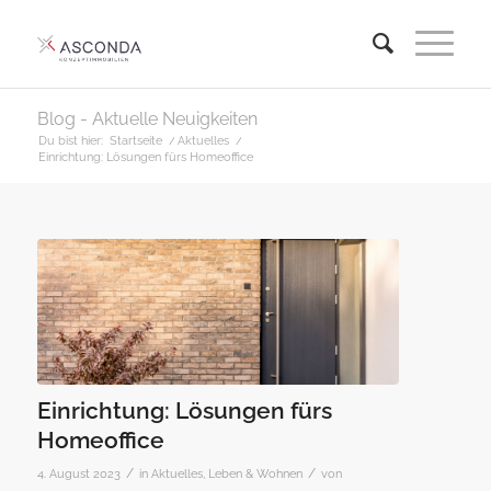
Blog - Aktuelle Neuigkeiten
Du bist hier:
Startseite
/
Aktuelles
/
Einrichtung: Lösungen fürs Homeoffice
Einrichtung: Lösungen fürs
Homeoffice
/
/
4. August 2023
in
Aktuelles
,
Leben & Wohnen
von