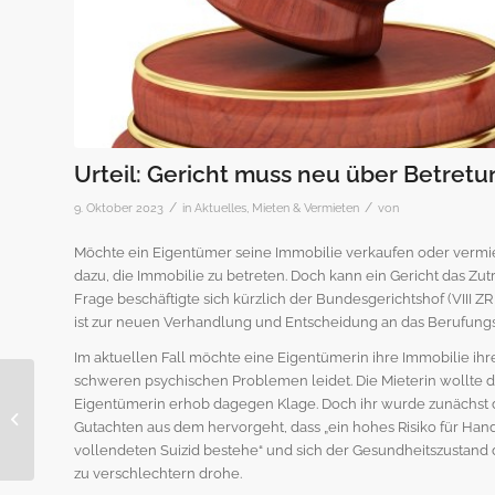
Urteil: Gericht muss neu über Betret
/
/
9. Oktober 2023
in
Aktuelles
,
Mieten & Vermieten
von
Möchte ein Eigentümer seine Immobilie verkaufen oder vermie
dazu, die Immobilie zu betreten. Doch kann ein Gericht das Zu
Frage beschäftigte sich kürzlich der Bundesgerichtshof (VIII Z
ist zur neuen Verhandlung und Entscheidung an das Berufungs
Im aktuellen Fall möchte eine Eigentümerin ihre Immobilie ihre
schweren psychischen Problemen leidet. Die Mieterin wollte di
Eigentümerin erhob dagegen Klage. Doch ihr wurde zunächst da
Hausbau: Techniken
Gutachten aus dem hervorgeht, dass „ein hohes Risiko für Ha
zum Sparen
vollendeten Suizid bestehe“ und sich der Gesundheitszustand 
zu verschlechtern drohe.