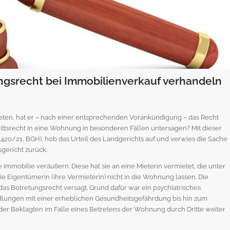
ungsrecht bei Immobilienverkauf verhandeln
ten, hat er – nach einer entsprechenden Vorankündigung – das Recht
trittsrecht in eine Wohnung in besonderen Fällen untersagen? Mit dieser
R 420/21, BGH), hob das Urteil des Landgerichts auf und verwies die Sache
gericht zurück.
 Immobilie veräußern. Diese hat sie an eine Mieterin vermietet, die unter
e Eigentümerin (ihre Vermieterin) nicht in die Wohnung lassen. Die
s Betretungsrecht versagt. Grund dafür war ein psychiatrisches
ndlungen mit einer erheblichen Gesundheitsgefährdung bis hin zum
der Beklagten im Falle eines Betretens der Wohnung durch Dritte weiter