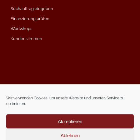
Suchauftrag eingeben
Finanzierung prüfen
Workshops
Kundenstimmen
Impressum
Datenschutzerklärung
Wir verwenden Cookies, um unsere Website und unseren Service zu
optimieren.
Kontakt
Termin vereinbaren
Akzeptieren
Ablehnen