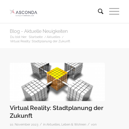
Blog - Aktuelle Neuigkeiten
Du bist hier:
Startseite
/
Aktuelles
/
Virtual Reality: Stadtplanung der Zukunft
Virtual Reality: Stadtplanung der
Zukunft
/
/
10. November 2023
in
Aktuelles
,
Leben & Wohnen
von