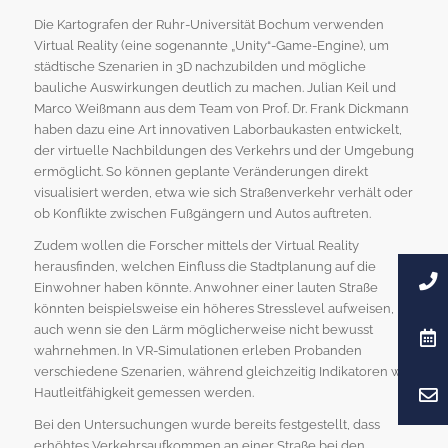
Die Kartografen der Ruhr-Universität Bochum verwenden
Virtual Reality (eine sogenannte „Unity“-Game-Engine), um
städtische Szenarien in 3D nachzubilden und mögliche
bauliche Auswirkungen deutlich zu machen. Julian Keil und
Marco Weißmann aus dem Team von Prof. Dr. Frank Dickmann
haben dazu eine Art innovativen Laborbaukasten entwickelt,
der virtuelle Nachbildungen des Verkehrs und der Umgebung
ermöglicht. So können geplante Veränderungen direkt
visualisiert werden, etwa wie sich Straßenverkehr verhält oder
ob Konflikte zwischen Fußgängern und Autos auftreten.
Zudem wollen die Forscher mittels der Virtual Reality
herausfinden, welchen Einfluss die Stadtplanung auf die
Einwohner haben könnte. Anwohner einer lauten Straße
könnten beispielsweise ein höheres Stresslevel aufweisen,
auch wenn sie den Lärm möglicherweise nicht bewusst
wahrnehmen. In VR-Simulationen erleben Probanden
verschiedene Szenarien, während gleichzeitig Indikatoren wie
Hautleitfähigkeit gemessen werden.
Bei den Untersuchungen wurde bereits festgestellt, dass
erhöhtes Verkehrsaufkommen an einer Straße bei den