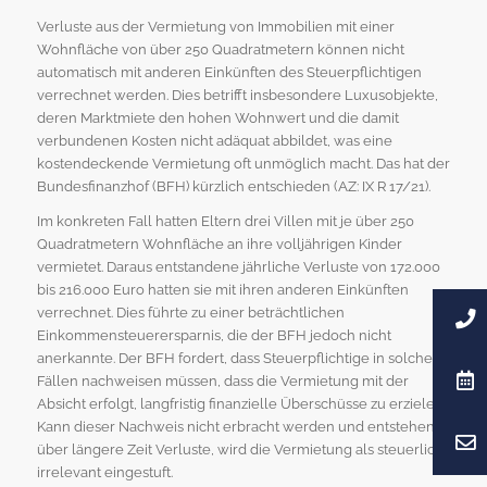
Verluste aus der Vermietung von Immobilien mit einer
Wohnfläche von über 250 Quadratmetern können nicht
automatisch mit anderen Einkünften des Steuerpflichtigen
verrechnet werden. Dies betrifft insbesondere Luxusobjekte,
deren Marktmiete den hohen Wohnwert und die damit
verbundenen Kosten nicht adäquat abbildet, was eine
kostendeckende Vermietung oft unmöglich macht. Das hat der
Bundesfinanzhof (BFH) kürzlich entschieden (AZ: IX R 17/21).
Im konkreten Fall hatten Eltern drei Villen mit je über 250
Quadratmetern Wohnfläche an ihre volljährigen Kinder
vermietet. Daraus entstandene jährliche Verluste von 172.000
bis 216.000 Euro hatten sie mit ihren anderen Einkünften
verrechnet. Dies führte zu einer beträchtlichen
Einkommensteuerersparnis, die der BFH jedoch nicht
anerkannte. Der BFH fordert, dass Steuerpflichtige in solchen
Fällen nachweisen müssen, dass die Vermietung mit der
Absicht erfolgt, langfristig finanzielle Überschüsse zu erzielen.
Kann dieser Nachweis nicht erbracht werden und entstehen
über längere Zeit Verluste, wird die Vermietung als steuerlich
irrelevant eingestuft.