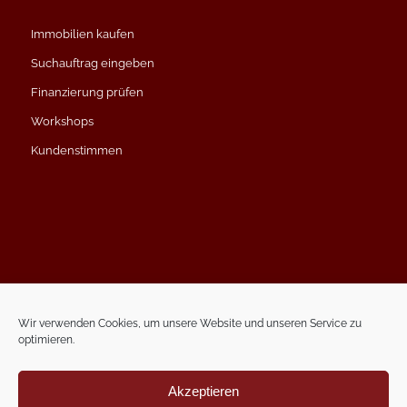
Immobilien kaufen
Suchauftrag eingeben
Finanzierung prüfen
Workshops
Kundenstimmen
Impressum
Datenschutzerklärung
Wir verwenden Cookies, um unsere Website und unseren Service zu
optimieren.
Kontakt
Termin vereinbaren
Akzeptieren