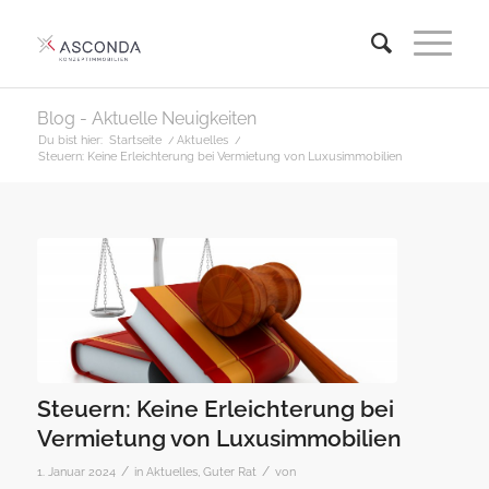
Blog - Aktuelle Neuigkeiten
Du bist hier:
Startseite
/
Aktuelles
/
Steuern: Keine Erleichterung bei Vermietung von Luxusimmobilien
Steuern: Keine Erleichterung bei
Vermietung von Luxusimmobilien
/
/
1. Januar 2024
in
Aktuelles
,
Guter Rat
von