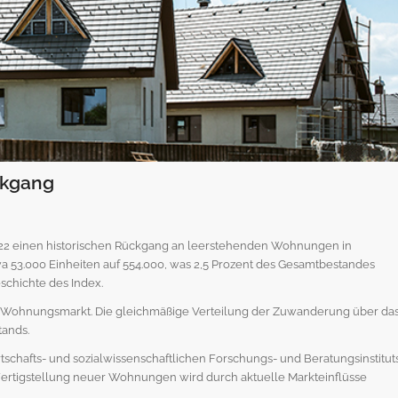
ckgang
22 einen historischen Rückgang an leerstehenden Wohnungen in
a 53.000 Einheiten auf 554.000, was 2,5 Prozent des Gesamtbestandes
eschichte des Index.
n Wohnungsmarkt. Die gleichmäßige Verteilung der Zuwanderung über da
tands.
rtschafts- und sozialwissenschaftlichen Forschungs- und Beratungsinstitut
 Fertigstellung neuer Wohnungen wird durch aktuelle Markteinflüsse