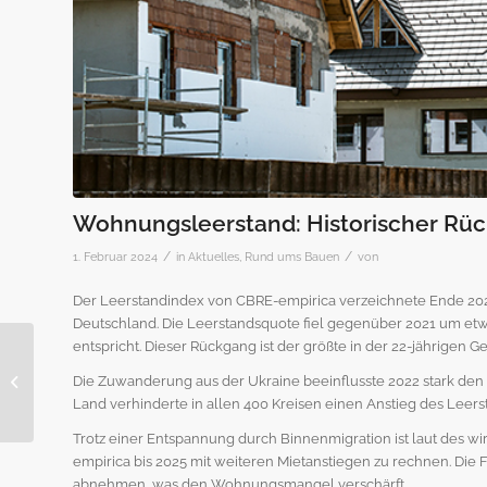
Wohnungsleerstand: Historischer Rü
/
/
1. Februar 2024
in
Aktuelles
,
Rund ums Bauen
von
Der Leerstandindex von CBRE-empirica verzeichnete Ende 20
Deutschland. Die Leerstandsquote fiel gegenüber 2021 um etw
entspricht. Dieser Rückgang ist der größte in der 22-jährigen G
BG BAU: Änderungen
Die Zuwanderung aus der Ukraine beeinflusste 2022 stark de
2024
Land verhinderte in allen 400 Kreisen einen Anstieg des Leers
Trotz einer Entspannung durch Binnenmigration ist laut des wi
empirica bis 2025 mit weiteren Mietanstiegen zu rechnen. Die
abnehmen, was den Wohnungsmangel verschärft.