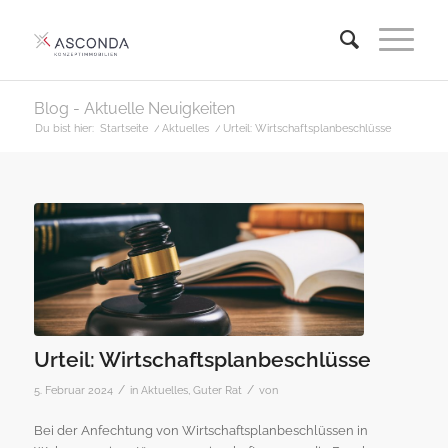
Blog - Aktuelle Neuigkeiten
Du bist hier:
Startseite
/
Aktuelles
/
Urteil: Wirtschaftsplanbeschlüsse
Urteil: Wirtschaftsplanbeschlüsse
/
/
5. Februar 2024
in
Aktuelles
,
Guter Rat
von
Bei der Anfechtung von Wirtschaftsplanbeschlüssen in