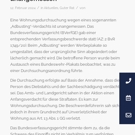
/
/
12. Februar 2024
in
Aktuelles
,
Guter Rat
von
Eine Wohnungsdurchsuchung wegen eines sogenannten
„Adbusting“-Verdachts ist unangemessen. Das
Bundesverfassungsgericht (BVerfGE) gab einer
entsprechenden Verfassungsbeschwerde statt (AZ: 2 BvR
1749/20). Beim „Adbusting“ werden Werbeplakate so
umgestaltet, dass der ursprüngliche Sinn abgeändert oder
lächerlich gemacht wird. Die betroffene Person wurde beim
Austausch eines Bundeswehr-Plakats beobachtet, was zu
einer Durchsuchungsanordnung führte.
Die Durchsuchung erfolgte auf Basis der Annahme, dass die
Person des Diebstahls und der Sachbeschädigung verdächtig
sei. Das Amts- und Landgericht sahen in der Aktion einen
Anfangsverdacht für diese Straftaten. Es kam zur
Wohnungsdurchsuchung. Die Beschwerdeführerin sah sich
jedoch in ihrem Grundrecht auf Unverletzlichkeit der
Wohnung aus Art. 13 Abs. 1 GG verletzt.
Das Bundesverfassungsgericht stimmte dem zu, da die
Schwere des Eingriffs nicht im Verhältnis zum verfolgten