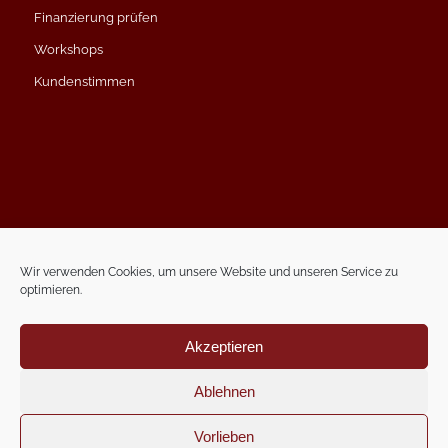
Finanzierung prüfen
Workshops
Kundenstimmen
Impressum
Datenschutzerklärung
Wir verwenden Cookies, um unsere Website und unseren Service zu
optimieren.
Kontakt
Termin vereinbaren
Akzeptieren
Ablehnen
Vorlieben