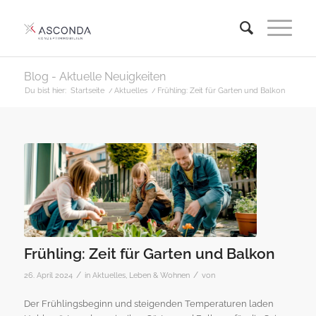
Blog - Aktuelle Neuigkeiten
Du bist hier:
Startseite
/
Aktuelles
/
Frühling: Zeit für Garten und Balkon
Frühling: Zeit für Garten und Balkon
/
/
26. April 2024
in
Aktuelles
,
Leben & Wohnen
von
Der Frühlingsbeginn und steigenden Temperaturen laden