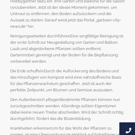
Hobbygärtner dazu ein, ihre Gärten und Balkone für die Saison
vorzubereiten. Jetzt ist der ideale Moment gekommen, um
Unkraut zu entfernen, den Boden aufzulockern und die
Aussaat zu starten. Darauf weist jetzt das Portal „garbsen-city-
news.de“ hin.
Reinigungsarbeiten durchführenEine sorgfältige Reinigung ist
der erste Schritt zur Neugestaltung von Garten und Balkon.
Laub und abgestorbene Pflanzen sollten entfernt,
Gartenmöbel gereinigt und der Boden für die Bepflanzung
vorbereitet werden.
Die Erde schuffelnDurch die Auflockerung des Bodens und
das Hinzufügen von Kompost wird eine nährstoffreiche Basis
für das Pflanzenwachstum geschaffen. Jetzt ist auch der
perfekte Zeitpunkt, um Blumen und Gemüse auszusäen.
Den Außenbereich pflegenBestimmte Pflanzen können nun
zurückgeschnitten werden. Allerdings sollten Eigentümer
dabei keine neuen Triebe abscheiden. Wird der Schnitt richtig
durchgeführt, fördert das die Blütenbildung.
Krankheiten erkennenUm für das Wohl der Pflanzen zu
sorgen, ist eine Überwachung im Hinblick auf Schädlinge und