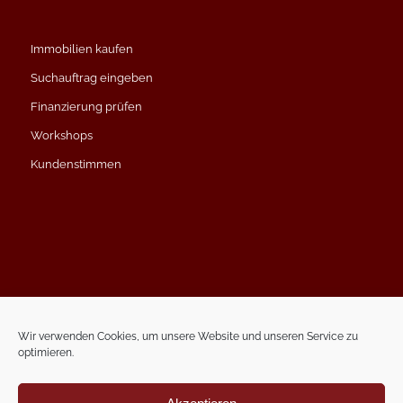
Immobilien kaufen
Suchauftrag eingeben
Finanzierung prüfen
Workshops
Kundenstimmen
Impressum
Datenschutzerklärung
Wir verwenden Cookies, um unsere Website und unseren Service zu
optimieren.
Kontakt
Termin vereinbaren