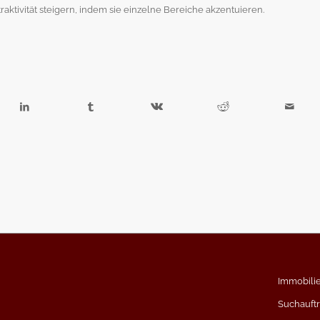
tivität steigern, indem sie einzelne Bereiche akzentuieren.
Immobili
Suchauft