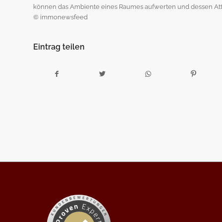
können das Ambiente eines Raumes aufwerten und dessen Attrak
© immonewsfeed
Eintrag teilen