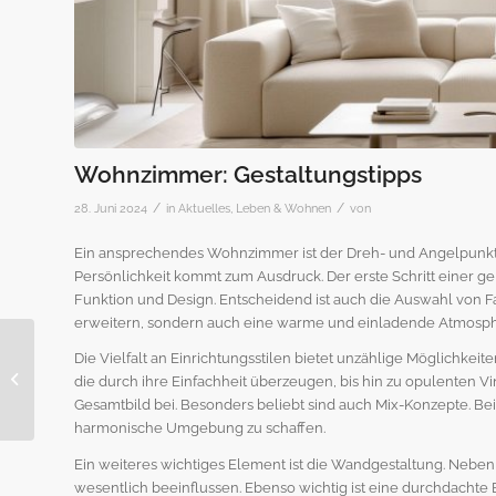
Wohnzimmer: Gestaltungstipps
/
/
28. Juni 2024
in
Aktuelles
,
Leben & Wohnen
von
Ein ansprechendes Wohnzimmer ist der Dreh- und Angelpunkt ei
Persönlichkeit kommt zum Ausdruck. Der erste Schritt einer 
Funktion und Design. Entscheidend ist auch die Auswahl von F
erweitern, sondern auch eine warme und einladende Atmosph
Zinspolitik: Bremst
Die Vielfalt an Einrichtungsstilen bietet unzählige Möglichkei
Unsicherheit
die durch ihre Einfachheit überzeugen, bis hin zu opulenten Vi
Immobilienkäufe?
Gesamtbild bei. Besonders beliebt sind auch Mix-Konzepte. B
harmonische Umgebung zu schaffen.
Ein weiteres wichtiges Element ist die Wandgestaltung. Neb
wesentlich beeinflussen. Ebenso wichtig ist eine durchdachte Be