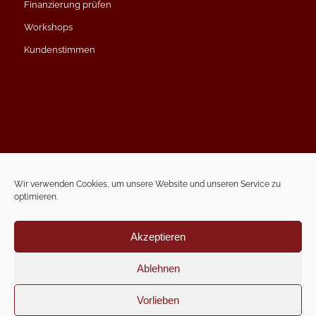
Finanzierung prüfen
Workshops
Kundenstimmen
Impressum
Datenschutzerklärung
Wir verwenden Cookies, um unsere Website und unseren Service zu
optimieren.
Kontakt
Termin vereinbaren
Akzeptieren
Ablehnen
Vorlieben