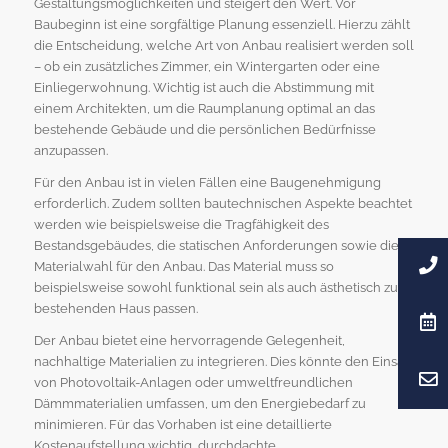
Gestaltungsmöglichkeiten und steigert den Wert. Vor
Baubeginn ist eine sorgfältige Planung essenziell. Hierzu zählt
die Entscheidung, welche Art von Anbau realisiert werden soll
– ob ein zusätzliches Zimmer, ein Wintergarten oder eine
Einliegerwohnung. Wichtig ist auch die Abstimmung mit
einem Architekten, um die Raumplanung optimal an das
bestehende Gebäude und die persönlichen Bedürfnisse
anzupassen.
Für den Anbau ist in vielen Fällen eine Baugenehmigung
erforderlich. Zudem sollten bautechnischen Aspekte beachtet
werden wie beispielsweise die Tragfähigkeit des
Bestandsgebäudes, die statischen Anforderungen sowie die
Materialwahl für den Anbau. Das Material muss so
beispielsweise sowohl funktional sein als auch ästhetisch zum
bestehenden Haus passen.
Der Anbau bietet eine hervorragende Gelegenheit,
nachhaltige Materialien zu integrieren. Dies könnte den Einsatz
von Photovoltaik-Anlagen oder umweltfreundlichen
Dämmmaterialien umfassen, um den Energiebedarf zu
minimieren. Für das Vorhaben ist eine detaillierte
Kostenaufstellung wichtig, durchdachte