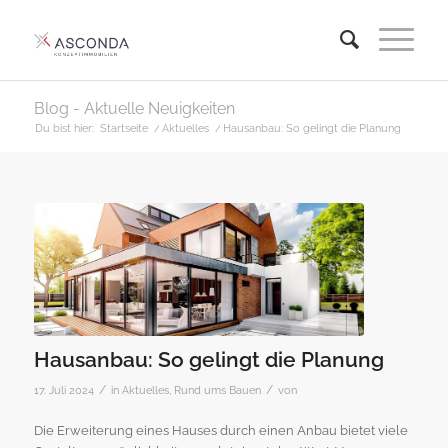
Blog - Aktuelle Neuigkeiten
Du bist hier:
Startseite
/
Aktuelles
/
Hausanbau: So gelingt die Planung
Hausanbau: So gelingt die Planung
/
/
17. Juli 2024
in
Aktuelles
,
Rund ums Bauen
von
Die Erweiterung eines Hauses durch einen Anbau bietet viele