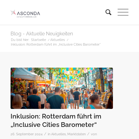
Blog - Aktuelle Neuigkeiten
Du bist hier:
Startseite
/
Aktuelles
/
Inklusion: Rotterdam führt im „Inclusive Cities Barometer“
Inklusion: Rotterdam führt im
„Inclusive Cities Barometer“
/
/
26. September 2024
in
Aktuelles
,
Marktdaten
von