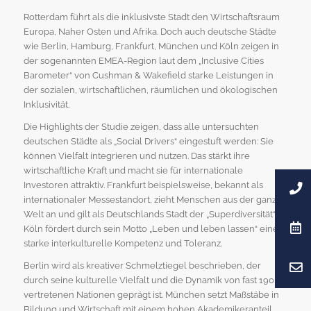
Rotterdam führt als die inklusivste Stadt den Wirtschaftsraum
Europa, Naher Osten und Afrika. Doch auch deutsche Städte
wie Berlin, Hamburg, Frankfurt, München und Köln zeigen in
der sogenannten EMEA-Region laut dem „Inclusive Cities
Barometer“ von Cushman & Wakefield starke Leistungen in
der sozialen, wirtschaftlichen, räumlichen und ökologischen
Inklusivität.
Die Highlights der Studie zeigen, dass alle untersuchten
deutschen Städte als „Social Drivers“ eingestuft werden: Sie
können Vielfalt integrieren und nutzen. Das stärkt ihre
wirtschaftliche Kraft und macht sie für internationale
Investoren attraktiv. Frankfurt beispielsweise, bekannt als
internationaler Messestandort, zieht Menschen aus der ganzen
Welt an und gilt als Deutschlands Stadt der „Superdiversität“.
Köln fördert durch sein Motto „Leben und leben lassen“ eine
starke interkulturelle Kompetenz und Toleranz.
Berlin wird als kreativer Schmelztiegel beschrieben, der
durch seine kulturelle Vielfalt und die Dynamik von fast 190
vertretenen Nationen geprägt ist. München setzt Maßstäbe in
Bildung und Wirtschaft mit einem hohen Akademikeranteil