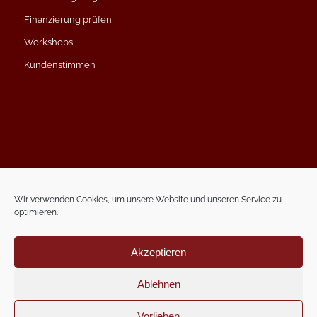
Finanzierung prüfen
Workshops
Kundenstimmen
Impressum
Datenschutzerklärung
Wir verwenden Cookies, um unsere Website und unseren Service zu
optimieren.
Kontakt
Termin vereinbaren
Akzeptieren
Ablehnen
Vorlieben