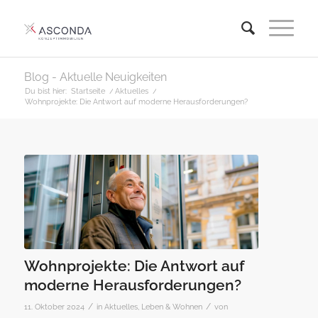
Blog - Aktuelle Neuigkeiten
Du bist hier:
Startseite
/
Aktuelles
/
Wohnprojekte: Die Antwort auf moderne Herausforderungen?
Wohnprojekte: Die Antwort auf
moderne Herausforderungen?
/
/
11. Oktober 2024
in
Aktuelles
,
Leben & Wohnen
von