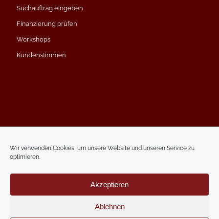
Suchauftrag eingeben
Finanzierung prüfen
Workshops
Kundenstimmen
Impressum
Datenschutzerklärung
Wir verwenden Cookies, um unsere Website und unseren Service zu
optimieren.
Kontakt
Termin vereinbaren
Akzeptieren
Ablehnen