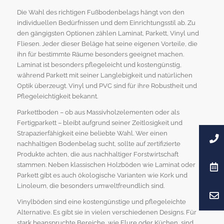
Die Wahl des richtigen Fußbodenbelags hängt von den
individuellen Bedürfnissen und dem Einrichtungsstil ab. Zu
den gängigsten Optionen zählen Laminat, Parkett, Vinyl und
Fliesen. Jeder dieser Beläge hat seine eigenen Vorteile, die
ihn für bestimmte Räume besonders geeignet machen.
Laminat ist besonders pflegeleicht und kostengünstig,
während Parkett mit seiner Langlebigkeit und natürlichen
Optik überzeugt. Vinyl und PVC sind für ihre Robustheit und
Pflegeleichtigkeit bekannt.
Parkettboden – ob aus Massivholzelementen oder als
Fertigparkett – bleibt aufgrund seiner Zeitlosigkeit und
Strapazierfähigkeit eine beliebte Wahl. Wer einen
nachhaltigen Bodenbelag sucht, sollte auf zertifizierte
Produkte achten, die aus nachhaltiger Forstwirtschaft
stammen. Neben klassischen Holzböden wie Laminat oder
Parkett gibt es auch ökologische Varianten wie Kork und
Linoleum, die besonders umweltfreundlich sind.
Vinylböden sind eine kostengünstige und pflegeleichte
Alternative. Es gibt sie in vielen verschiedenen Designs. Für
stark beanspruchte Bereiche, wie Flure oder Küchen, sind