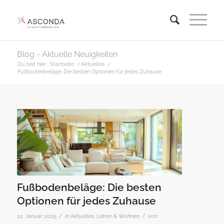
Blog - Aktuelle Neuigkeiten
Du bist hier:
Startseite
/
Aktuelles
/
Fußbodenbeläge: Die besten Optionen für jedes Zuhause
Fußbodenbeläge: Die besten
Optionen für jedes Zuhause
/
/
10. Januar 2025
in
Aktuelles
,
Leben & Wohnen
von