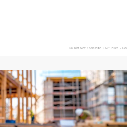
Du bist hier:
Startseite
/
Aktuelles
/
Nac