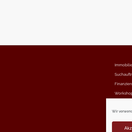
Immobili
Suchauft
Finanzier
Worksho
Kundens
Wir verwend
Akz