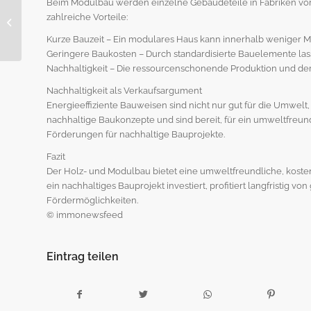
Leerstand vermeiden:
Beim Modulbau werden einzelne Gebäudeteile in Fabriken vor
So vermarkten
zahlreiche Vorteile:
Vermieter ihre
Kurze Bauzeit – Ein modulares Haus kann innerhalb weniger Mo
Immobilie erfolgreich
Geringere Baukosten – Durch standardisierte Bauelemente lass
Nachhaltigkeit – Die ressourcenschonende Produktion und de
Nachhaltigkeit als Verkaufsargument
Energieeffiziente Bauweisen sind nicht nur gut für die Umwel
nachhaltige Baukonzepte und sind bereit, für ein umweltfreund
Förderungen für nachhaltige Bauprojekte.
Fazit
Der Holz- und Modulbau bietet eine umweltfreundliche, koste
ein nachhaltiges Bauprojekt investiert, profitiert langfristig v
Fördermöglichkeiten.
© immonewsfeed
Eintrag teilen