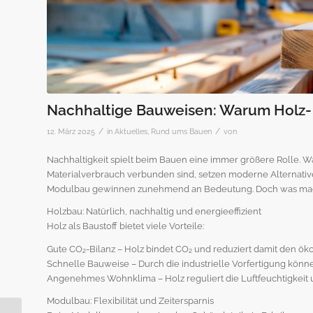
Nachhaltige Bauweisen: Warum Holz-
/
/
12. März 2025
in
Aktuelles
,
Rund ums Bauen
von
Nachhaltigkeit spielt beim Bauen eine immer größere Rolle. W
Materialverbrauch verbunden sind, setzen moderne Alternativ
Modulbau gewinnen zunehmend an Bedeutung. Doch was macht 
Holzbau: Natürlich, nachhaltig und energieeffizient
Holz als Baustoff bietet viele Vorteile:
Gute CO₂-Bilanz – Holz bindet CO₂ und reduziert damit den ö
Schnelle Bauweise – Durch die industrielle Vorfertigung kön
Angenehmes Wohnklima – Holz reguliert die Luftfeuchtigkeit 
Modulbau: Flexibilität und Zeitersparnis