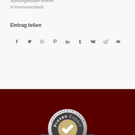
Wartungskosten treffen.
© immonewsfeed
Eintrag teilen