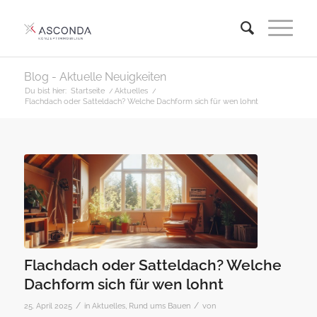
Blog - Aktuelle Neuigkeiten
Du bist hier:
Startseite
/
Aktuelles
/
Flachdach oder Satteldach? Welche Dachform sich für wen lohnt
Flachdach oder Satteldach? Welche
Dachform sich für wen lohnt
/
/
25. April 2025
in
Aktuelles
,
Rund ums Bauen
von