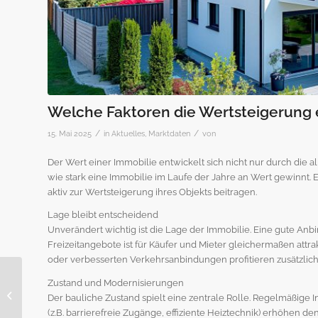
Welche Faktoren die Wertsteigerung 
/
/
15. Mai 2025
in
Aktuelles
,
Marktdaten
von
Der Wert einer Immobilie entwickelt sich nicht nur durch die a
wie stark eine Immobilie im Laufe der Jahre an Wert gewinnt. 
aktiv zur Wertsteigerung ihres Objekts beitragen.
Lage bleibt entscheidend
Unverändert wichtig ist die Lage der Immobilie. Eine gute Anb
Freizeitangebote ist für Käufer und Mieter gleichermaßen at
oder verbesserten Verkehrsanbindungen profitieren zusätzlic
Terrassengestaltung:
Zustand und Modernisierungen
Ideen für eine
Der bauliche Zustand spielt eine zentrale Rolle. Regelmäßig
moderne
(z.B. barrierefreie Zugänge, effiziente Heiztechnik) erhöhen de