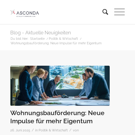
Blog - Aktuelle Neuigkeiten
Du bist hier:
Startseite
/
Politik & Wirtschaft
/
Wohnungsbauförderung: Neue Impulse für mehr Eigentum
Wohnungsbauförderung: Neue
Impulse für mehr Eigentum
/
/
26. Juni 2025
in
Politik & Wirtschaft
von