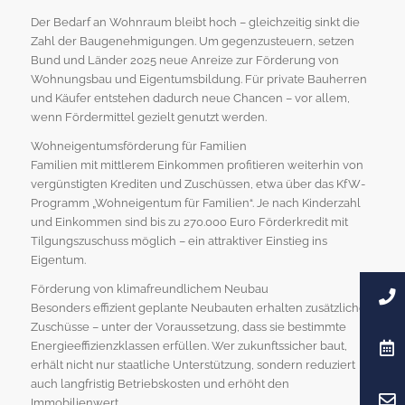
Der Bedarf an Wohnraum bleibt hoch – gleichzeitig sinkt die
Zahl der Baugenehmigungen. Um gegenzusteuern, setzen
Bund und Länder 2025 neue Anreize zur Förderung von
Wohnungsbau und Eigentumsbildung. Für private Bauherren
und Käufer entstehen dadurch neue Chancen – vor allem,
wenn Fördermittel gezielt genutzt werden.
Wohneigentumsförderung für Familien
Familien mit mittlerem Einkommen profitieren weiterhin von
vergünstigten Krediten und Zuschüssen, etwa über das KfW-
Programm „Wohneigentum für Familien“. Je nach Kinderzahl
und Einkommen sind bis zu 270.000 Euro Förderkredit mit
Tilgungszuschuss möglich – ein attraktiver Einstieg ins
Eigentum.
Förderung von klimafreundlichem Neubau
Besonders effizient geplante Neubauten erhalten zusätzliche
Zuschüsse – unter der Voraussetzung, dass sie bestimmte
Energieeffizienzklassen erfüllen. Wer zukunftssicher baut,
erhält nicht nur staatliche Unterstützung, sondern reduziert
auch langfristig Betriebskosten und erhöht den
Immobilienwert.