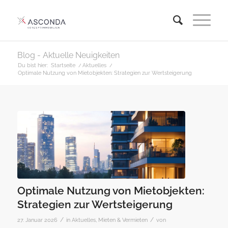
Blog - Aktuelle Neuigkeiten
Du bist hier:
Startseite
/
Aktuelles
/
Optimale Nutzung von Mietobjekten: Strategien zur Wertsteigerung
Optimale Nutzung von Mietobjekten:
Strategien zur Wertsteigerung
/
/
27. Januar 2026
in
Aktuelles
,
Mieten & Vermieten
von