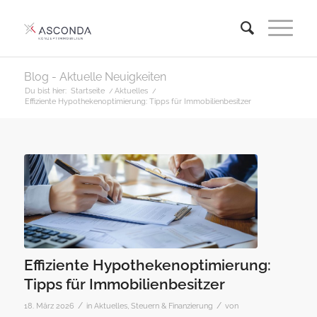
Blog - Aktuelle Neuigkeiten
Du bist hier:
Startseite
/
Aktuelles
/
Effiziente Hypothekenoptimierung: Tipps für Immobilienbesitzer
Effiziente Hypothekenoptimierung:
Tipps für Immobilienbesitzer
/
/
18. März 2026
in
Aktuelles
,
Steuern & Finanzierung
von