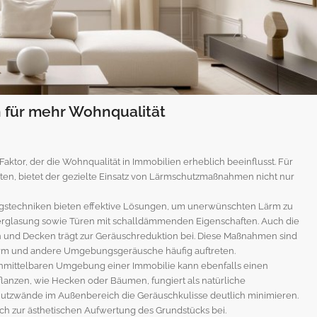
n für mehr Wohnqualität
ktor, der die Wohnqualität in Immobilien erheblich beeinflusst. Für
ten, bietet der gezielte Einsatz von Lärmschutzmaßnahmen nicht nur
echniken bieten effektive Lösungen, um unerwünschten Lärm zu
verglasung sowie Türen mit schalldämmenden Eigenschaften. Auch die
und Decken trägt zur Geräuschreduktion bei. Diese Maßnahmen sind
rm und andere Umgebungsgeräusche häufig auftreten.
mittelbaren Umgebung einer Immobilie kann ebenfalls einen
flanzen, wie Hecken oder Bäumen, fungiert als natürliche
hutzwände im Außenbereich die Geräuschkulisse deutlich minimieren.
ch zur ästhetischen Aufwertung des Grundstücks bei.