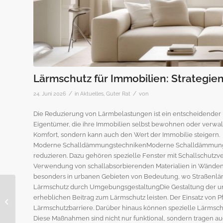
Lärmschutz für Immobilien: Strategie
/
/
24. Juni 2026
in
Aktuelles
,
Guter Rat
von
Die Reduzierung von Lärmbelastungen ist ein entscheidender Fa
Eigentümer, die ihre Immobilien selbst bewohnen oder verwal
Komfort, sondern kann auch den Wert der Immobilie steigern.
Moderne SchalldämmungstechnikenModerne Schalldämmungst
reduzieren. Dazu gehören spezielle Fenster mit Schallschutz
Verwendung von schallabsorbierenden Materialien in Wänden 
besonders in urbanen Gebieten von Bedeutung, wo Straßenlä
Lärmschutz durch UmgebungsgestaltungDie Gestaltung der un
Innovative Baustoffe:
erheblichen Beitrag zum Lärmschutz leisten. Der Einsatz von P
Nachhaltige
Lärmschutzbarriere. Darüber hinaus können spezielle Lärmsc
Materialien für
Diese Maßnahmen sind nicht nur funktional, sondern tragen au
zukunftssichere