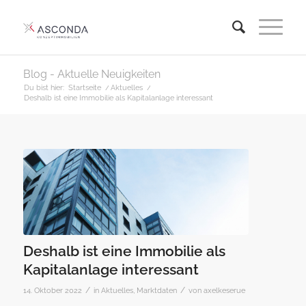
Blog - Aktuelle Neuigkeiten
Du bist hier:
Startseite
/
Aktuelles
/
Deshalb ist eine Immobilie als Kapitalanlage interessant
Deshalb ist eine Immobilie als
Kapitalanlage interessant
/
/
14. Oktober 2022
in
Aktuelles
,
Marktdaten
von
axelkeserue