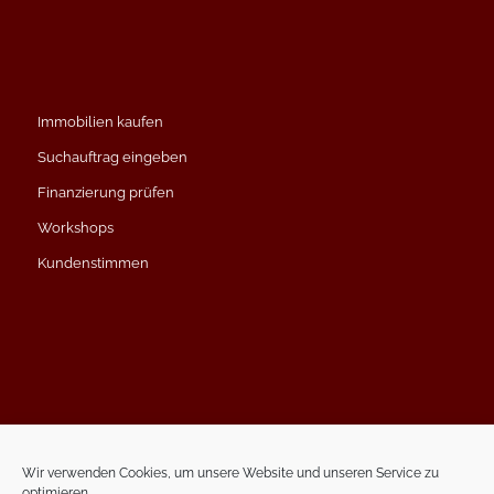
Immobilien kaufen
Suchauftrag eingeben
Finanzierung prüfen
Workshops
Kundenstimmen
Impressum
Datenschutzerklärung
Wir verwenden Cookies, um unsere Website und unseren Service zu
optimieren.