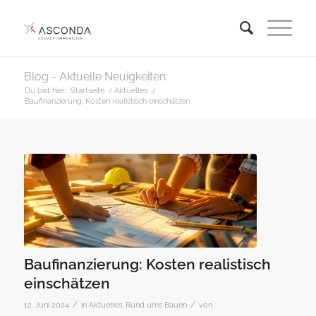
Blog - Aktuelle Neuigkeiten
Du bist hier:
Startseite
/
Aktuelles
/
Baufinanzierung: Kosten realistisch einschätzen
Baufinanzierung: Kosten realistisch
einschätzen
/
/
12. Juni 2024
in
Aktuelles
,
Rund ums Bauen
von