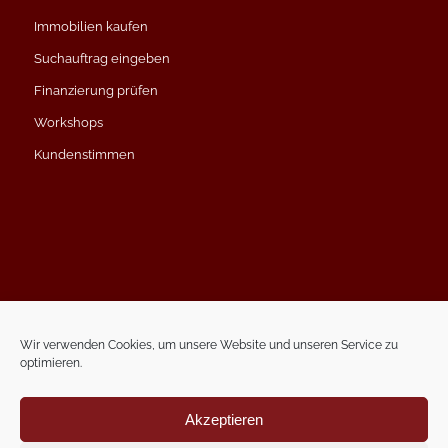
Immobilien kaufen
Suchauftrag eingeben
Finanzierung prüfen
Workshops
Kundenstimmen
Impressum
Datenschutzerklärung
Wir verwenden Cookies, um unsere Website und unseren Service zu
optimieren.
Kontakt
Termin vereinbaren
Akzeptieren