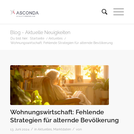
Blog - Aktuelle Neuigkeiten
Du bist hier:
Startseite
/
Aktuelles
/
Wohnungswirtschaft: Fehlende Strategien für alternde Bevölkerung
Wohnungswirtschaft: Fehlende
Strategien für alternde Bevölkerung
/
/
13. Juni 2024
in
Aktuelles
,
Marktdaten
von