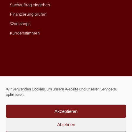
Suchauftrag eingeben
Finanzierung prüfen
Workshops
Kundenstimmen
Impressum
Datenschutzerklärung
Wir verwenden Cookies, um unsere Website und unseren Service zu
optimieren.
Kontakt
Termin vereinbaren
Akzeptieren
Ablehnen