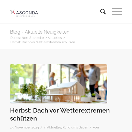
Blog - Aktuelle Neuigkeiten
Du bist hier:
Startseite
/
Aktuelles
/
Herbst: Dach vor Wetterextremen schützen
Herbst: Dach vor Wetterextremen
schützen
/
/
13. November 2024
in
Aktuelles
,
Rund ums Bauen
von