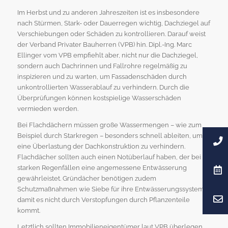
Im Herbst und zu anderen Jahreszeiten ist es insbesondere
nach Stürmen, Stark- oder Dauerregen wichtig, Dachziegel auf
Verschiebungen oder Schäden zu kontrollieren. Darauf weist
der Verband Privater Bauherren (VPB) hin. Dipl.-Ing. Marc
Ellinger vom VPB empfiehlt aber, nicht nur die Dachziegel,
sondern auch Dachrinnen und Fallrohre regelmäßig zu
inspizieren und zu warten, um Fassadenschäden durch
unkontrollierten Wasserablauf zu verhindern. Durch die
Überprüfungen können kostspielige Wasserschäden
vermieden werden.
Bei Flachdächern müssen große Wassermengen – wie zum
Beispiel durch Starkregen – besonders schnell ableiten, um
eine Überlastung der Dachkonstruktion zu verhindern.
Flachdächer sollten auch einen Notüberlauf haben, der bei
starken Regenfällen eine angemessene Entwässerung
gewährleistet. Gründächer benötigen zudem
Schutzmaßnahmen wie Siebe für ihre Entwässerungssysteme,
damit es nicht durch Verstopfungen durch Pflanzenteile
kommt.
Letztlich sollten Immobilieneigentümer laut VPB überlegen,