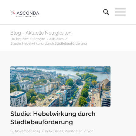
Blog - Aktuelle Neuigkeiten
Du bist hier:
Startseite
/
Aktuelles
/
Studie: Hebelwirkung durch Städtebauförderung
Studie: Hebelwirkung durch
Städtebauförderung
/
/
14. November 2024
in
Aktuelles
,
Marktdaten
von