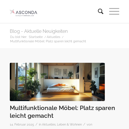
Blog - Aktuelle Neuigkeiten
Du bist hier:
Startseite
/
Aktuelles
/
Multifunktionale Möbel: Platz sparen leicht gemacht
Multifunktionale Möbel: Platz sparen
leicht gemacht
/
/
14. Februar 2025
in
Aktuelles
,
Leben & Wohnen
von