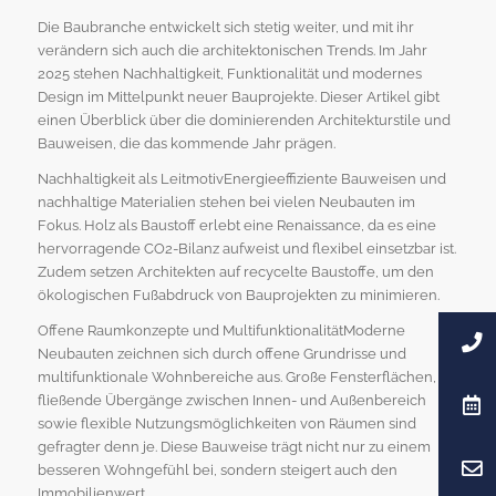
Die Baubranche entwickelt sich stetig weiter, und mit ihr
verändern sich auch die architektonischen Trends. Im Jahr
2025 stehen Nachhaltigkeit, Funktionalität und modernes
Design im Mittelpunkt neuer Bauprojekte. Dieser Artikel gibt
einen Überblick über die dominierenden Architekturstile und
Bauweisen, die das kommende Jahr prägen.
Nachhaltigkeit als LeitmotivEnergieeffiziente Bauweisen und
nachhaltige Materialien stehen bei vielen Neubauten im
Fokus. Holz als Baustoff erlebt eine Renaissance, da es eine
hervorragende CO2-Bilanz aufweist und flexibel einsetzbar ist.
Zudem setzen Architekten auf recycelte Baustoffe, um den
ökologischen Fußabdruck von Bauprojekten zu minimieren.
Offene Raumkonzepte und MultifunktionalitätModerne
Neubauten zeichnen sich durch offene Grundrisse und
multifunktionale Wohnbereiche aus. Große Fensterflächen,
fließende Übergänge zwischen Innen- und Außenbereich
sowie flexible Nutzungsmöglichkeiten von Räumen sind
gefragter denn je. Diese Bauweise trägt nicht nur zu einem
besseren Wohngefühl bei, sondern steigert auch den
Immobilienwert.