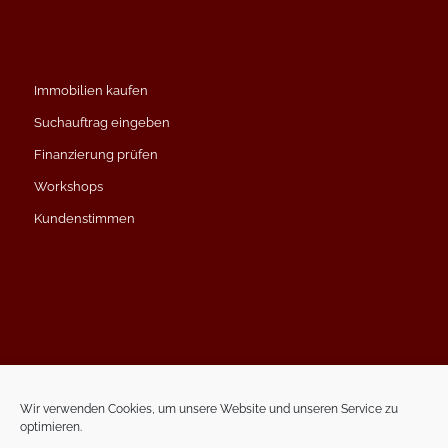
Immobilien kaufen
Suchauftrag eingeben
Finanzierung prüfen
Workshops
Kundenstimmen
Impressum
Datenschutzerklärung
Wir verwenden Cookies, um unsere Website und unseren Service zu
optimieren.
Kontakt