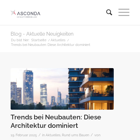
Blog - Aktuelle Neuigkeiten
Du bist hier:
Startseite
/
Aktuelles
/
Trends bei Neubauten: Diese Architektur dominiert
Trends bei Neubauten: Diese
Architektur dominiert
/
/
19. Februar 2025
in
Aktuelles
,
Rund ums Bauen
von