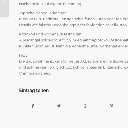
Nacharbeiten auf eigene Rechnung.
Banken erwarten –
und was Käufer
Typische Mängel erkennen
beachten...
Risse im Putz, undichte Fenster, schleifende Türen oder fehler
Details wie falsche Bodenbeläge oder fehlende Sockelleisten g
Protokoll und Vorbehalte festhalten
Alle Mängel sollten schriftlich im Abnahmeprotokoll festgehal
Punkten unsicher ist, kann die Abnahme unter Vorbehalt erklären
Fazit
Die Bauabnahme ist kein formeller Akt, sondern ein entscheiden
und aufmerksam prüft, schützt sich vor späteren Enttäuschunge
© immonewsfeed
Eintrag teilen