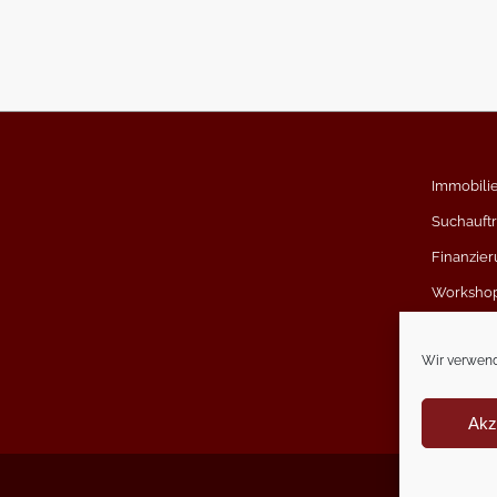
Immobili
Suchauft
Finanzier
Worksho
Kundens
Wir verwend
Akz