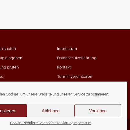
en kaufen
Impressum
rag eingeben
Datenschutzerklärung
ung prüfen
Kontakt
ps
Termin vereinbaren
timmen
en Cookies, um unsere Website und unseren Service zu optimieren.
eptieren
Ablehnen
Vorlieben
Cookie-Richtlinie
Datenschutzerklärung
Impressum
Generated by
Feedzy