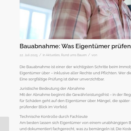
Bauabnahme: Was Eigentümer prüfen s
/
/
22. Juli 2025
in
Aktuelles
,
Rund ums Bauen
von
Die Bauabnahme ist einer der wichtigsten Schritte beim Immo
Eigentümer über – inklusive aller Rechte und Pflichten. Wer die
Eine sorgfältige Prüfung ist daher unverzichtbar.
Juristische Bedeutung der Abnahme
Mit der Abnahme beginnt die Gewährleistungsfrist – in der Regel
für Schäden geht auf den Eigentümer über. Mängel, die später
prüfender Blick im Vorfeld.
Technische Kontrolle durch Fachleute
Am besten lassen sich Eigentümer von einem unabhängigen Ba
Zweitimmobilie
und dokumentiert fachgerecht, was zu bemängeln ist. Die Koste
finanzieren: Was