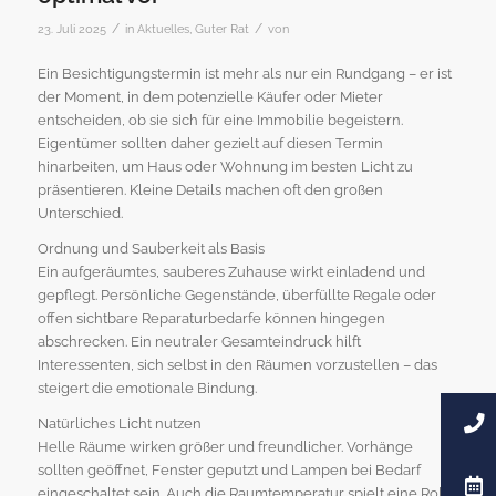
/
/
23. Juli 2025
in
Aktuelles
,
Guter Rat
von
Ein Besichtigungstermin ist mehr als nur ein Rundgang – er ist
der Moment, in dem potenzielle Käufer oder Mieter
entscheiden, ob sie sich für eine Immobilie begeistern.
Eigentümer sollten daher gezielt auf diesen Termin
hinarbeiten, um Haus oder Wohnung im besten Licht zu
präsentieren. Kleine Details machen oft den großen
Unterschied.
Ordnung und Sauberkeit als Basis
Ein aufgeräumtes, sauberes Zuhause wirkt einladend und
gepflegt. Persönliche Gegenstände, überfüllte Regale oder
offen sichtbare Reparaturbedarfe können hingegen
abschrecken. Ein neutraler Gesamteindruck hilft
Interessenten, sich selbst in den Räumen vorzustellen – das
steigert die emotionale Bindung.
Natürliches Licht nutzen
Helle Räume wirken größer und freundlicher. Vorhänge
sollten geöffnet, Fenster geputzt und Lampen bei Bedarf
eingeschaltet sein. Auch die Raumtemperatur spielt eine Rolle