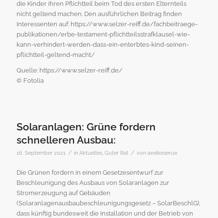
die Kinder ihren Pflichtteil beim Tod des ersten Elternteils
nicht geltend machen. Den ausführlichen Beitrag finden
Interessenten auf: https://www.selzer-reiff.de/fachbeitraege-
publikationen/erbe-testament-pflichtteilsstrafklausel-wie-
kann-verhindert-werden-dass-ein-enterbtes-kind-seinen-
pflichtteil-geltend-macht/
Quelle: https://www.selzer-reiff.de/
© Fotolia
Solaranlagen: Grüne fordern
schnelleren Ausbau:
/
/
16. September 2021
in
Aktuelles
,
Guter Rat
von
axelkeserue
Die Grünen fordern in einem Gesetzesentwurf zur
Beschleunigung des Ausbaus von Solaranlagen zur
Stromerzeugung auf Gebäuden
(Solaranlagenausbaubeschleunigungsgesetz – SolarBeschlG),
dass künftig bundesweit die Installation und der Betrieb von