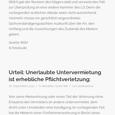
(BGH) gab der Revision des Klägers statt und verweist den Fall
zur Überprüfung an eine andere Kammer des LG. Denn die
vorliegenden ärztlichen Atteste seien nicht ausreichend.
Vielmehr müsse ein gerichtlich angeordnetes
Sachverständigengutachten Auskunft über die Art, den
Umfang und die Auswirkungen des Zustands des Mieters
geben.
Quelle: BGH
© fotolia.de
Urteil: Unerlaubte Untervermietung
ist erhebliche Pflichtverletzung:
/
/
16. September 2021
in
Aktuelles
,
Guter Rat
von
axelkeserue
Wer seine Mietwohnung oder einen Teil der Wohnung ohne
Erlaubnis des Vermieters an andere untervermietet, dem
droht unter Umständen eine Kündigung. Im vorliegenden Fall
hat die Mieterin einer Fünfzimmerwohnung in Berlin eines