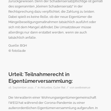
zurückgewiesen. Denn der Schadensersatzpflichtige ist gemäß
des sogenannten „kleinen Schadensersatz“ in der
Rechtsprechung dazu verpflichtet, die Zahlung zu leisten.
Dabei spielt es keine Rolle, ob der neue Eigentümer die
Mängelbeseitigungsmaßnahmen tatsächlich ausführt oder
sich mit dem Mangel abfindet. Die Umsatzsteuer müsse
allerdings nur dann erstattet werden, wenn sie auch
tatsächlich anfalle.
Quelle: BGH
© fotolia.de
Urteil: Teilnahmerecht in
Eigentümerversammlung:
/
/
16. September 2021
in
Aktuelles
,
Guter Rat
von
axelkeserue
Die Verwalterin einer Wohnungseigentümergemeinschaft
(WEG) hat während der Corona-Pandemie zu einer
außerordentlichen Eigentümerversammlung aufgerufen. In