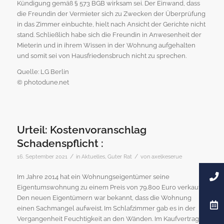
Kündigung gemäß § 573 BGB wirksam sei. Der Einwand, dass
die Freundin der Vermieter sich zu Zwecken der Überprüfung
in das Zimmer einbuchte, hielt nach Ansicht der Gerichte nicht
stand. Schließlich habe sich die Freundin in Anwesenheit der
Mieterin und in ihrem Wissen in der Wohnung aufgehalten
und somit sei von Hausfriedensbruch nicht zu sprechen.
Quelle: LG Berlin
© photodune.net
Urteil: Kostenvoranschlag
Schadenspflicht :
/
/
16. September 2021
in
Aktuelles
,
Guter Rat
von
axelkeserue
Im Jahre 2014 hat ein Wohnungseigentümer seine
Eigentumswohnung zu einem Preis von 79.800 Euro verkauft.
Den neuen Eigentümern war bekannt, dass die Wohnung
einen Sachmangel aufweist. Im Schlafzimmer gab es in der
Vergangenheit Feuchtigkeit an den Wänden. Im Kaufvertrag