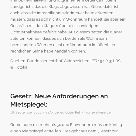
Immobilienmaklerin und folgt in seinem Urteil damit dem
Landgericht, das die Klage abgewiesen hat. Grund dafür ist
auch, dass die Immobilienmaklerin zwar hätte erkennen
müssen, dass es sich nicht um Wohnraum handelt, sie aber ein
Gespräch mit den Klägern über die schwierigen
Lichtverhältnisse geführt habe. Aus diesem hätten die Kläger
ableiten können, dass es sich bei den als Wohnraum
bezeichneten Räumen nicht um Wohnraum im öffentlich-
rechtlichen Sinne habe handeln können.
Quellen: Bundesgerichtshof, Aktenzeichen I ZR 194/19; LBS
© Fotolia
Gesetz: Neue Anforderungen an
Mietspiegel:
/
/
16. September 2021
in
Aktuelles
,
Guter Rat
von
axelkeserue
Gemeinden mit mehr als 50.000 Einwohnern müssen künftig
einen Mietspiegel erstellen. Dies geht aus dem „Gesetz zur