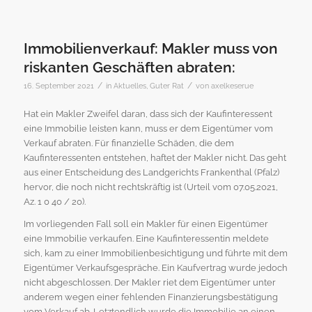
Immobilienverkauf: Makler muss von
riskanten Geschäften abraten:
/
/
16. September 2021
in
Aktuelles
,
Guter Rat
von
axelkeserue
Hat ein Makler Zweifel daran, dass sich der Kaufinteressent
eine Immobilie leisten kann, muss er dem Eigentümer vom
Verkauf abraten. Für finanzielle Schäden, die dem
Kaufinteressenten entstehen, haftet der Makler nicht. Das geht
aus einer Entscheidung des Landgerichts Frankenthal (Pfalz)
hervor, die noch nicht rechtskräftig ist (Urteil vom 07.05.2021,
Az. 1 0 40 / 20).
Im vorliegenden Fall soll ein Makler für einen Eigentümer
eine Immobilie verkaufen. Eine Kaufinteressentin meldete
sich, kam zu einer Immobilienbesichtigung und führte mit dem
Eigentümer Verkaufsgespräche. Ein Kaufvertrag wurde jedoch
nicht abgeschlossen. Der Makler riet dem Eigentümer unter
anderem wegen einer fehlenden Finanzierungsbestätigung
vom Verkauf ab. Letztendlich wurde die Immobilie an einen