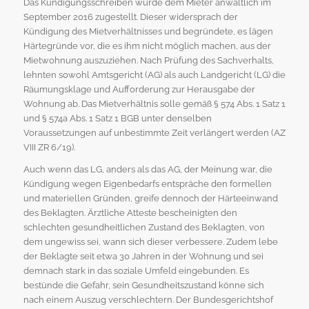
Das Kündigungsschreiben wurde dem Mieter anwaltlich im
September 2016 zugestellt. Dieser widersprach der
Kündigung des Mietverhältnisses und begründete, es lägen
Härtegründe vor, die es ihm nicht möglich machen, aus der
Mietwohnung auszuziehen. Nach Prüfung des Sachverhalts,
lehnten sowohl Amtsgericht (AG) als auch Landgericht (LG) die
Räumungsklage und Aufforderung zur Herausgabe der
Wohnung ab. Das Mietverhältnis solle gemäß § 574 Abs. 1 Satz 1
und § 574a Abs. 1 Satz 1 BGB unter denselben
Voraussetzungen auf unbestimmte Zeit verlängert werden (AZ
VIII ZR 6/19).
Auch wenn das LG, anders als das AG, der Meinung war, die
Kündigung wegen Eigenbedarfs entspräche den formellen
und materiellen Gründen, greife dennoch der Härteeinwand
des Beklagten. Ärztliche Atteste bescheinigten den
schlechten gesundheitlichen Zustand des Beklagten, von
dem ungewiss sei, wann sich dieser verbessere. Zudem lebe
der Beklagte seit etwa 30 Jahren in der Wohnung und sei
demnach stark in das soziale Umfeld eingebunden. Es
bestünde die Gefahr, sein Gesundheitszustand könne sich
nach einem Auszug verschlechtern. Der Bundesgerichtshof