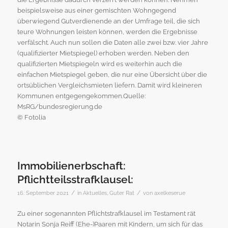
beispielsweise aus einer gemischten Wohngegend
überwiegend Gutverdienende an der Umfrage teil, die sich
teure Wohnungen leisten können, werden die Ergebnisse
verfälscht. Auch nun sollen die Daten alle zwei bzw. vier Jahre
(qualifizierter Mietspiegel) erhoben werden. Neben den
qualifizierten Mietspiegeln wird es weiterhin auch die
einfachen Mietspiegel geben, die nur eine Übersicht über die
ortsüblichen Vergleichsmieten liefern. Damit wird kleineren
Kommunen entgegengekommen.Quelle:
MsRG/bundesregierung.de
© Fotolia
Immobilienerbschaft:
Pflichtteilsstrafklausel:
/
/
16. September 2021
in
Aktuelles
,
Guter Rat
von
axelkeserue
Zu einer sogenannten Pflichtstrafklausel im Testament rät
Notarin Sonja Reiff (Ehe-)Paaren mit Kindern, um sich für das