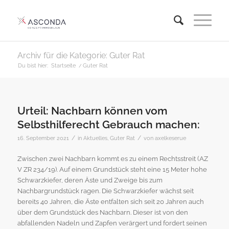
Archiv für die Kategorie: Guter Rat
Du bist hier:
Startseite
/
Guter Rat
Urteil: Nachbarn können vom
Selbsthilferecht Gebrauch machen:
/
/
16. September 2021
in
Aktuelles
,
Guter Rat
von
axelkeserue
Zwischen zwei Nachbarn kommt es zu einem Rechtsstreit (AZ
V ZR 234/19). Auf einem Grundstück steht eine 15 Meter hohe
Schwarzkiefer, deren Äste und Zweige bis zum
Nachbargrundstück ragen. Die Schwarzkiefer wächst seit
bereits 40 Jahren, die Äste entfalten sich seit 20 Jahren auch
über dem Grundstück des Nachbarn. Dieser ist von den
abfallenden Nadeln und Zapfen verärgert und fordert seinen