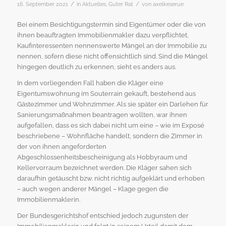
/
/
16. September 2021
in
Aktuelles
,
Guter Rat
von
axelkeserue
Bei einem Besichtigungstermin sind Eigentümer oder die von
ihnen beauftragten Immobilienmakler dazu verpflichtet,
Kaufinteressenten nennenswerte Mängel an der Immobilie zu
nennen, sofern diese nicht offensichtlich sind. Sind die Mängel
hingegen deutlich zu erkennen, sieht es anders aus.
In dem vorliegenden Fall haben die Kläger eine
Eigentumswohnung im Souterrain gekauft, bestehend aus
Gästezimmer und Wohnzimmer. Als sie später ein Darlehen für
Sanierungsmaßnahmen beantragen wollten, war ihnen
aufgefallen, dass es sich dabei nicht um eine – wie im Exposé
beschriebene – Wohnfläche handelt, sondern die Zimmer in
der von ihnen angeforderten
Abgeschlossenheitsbescheinigung als Hobbyraum und
Kellervorraum bezeichnet werden. Die Kläger sahen sich
daraufhin getäuscht bzw. nicht richtig aufgeklärt und erhoben
– auch wegen anderer Mängel – Klage gegen die
Immobilienmaklerin.
Der Bundesgerichtshof entschied jedoch zugunsten der